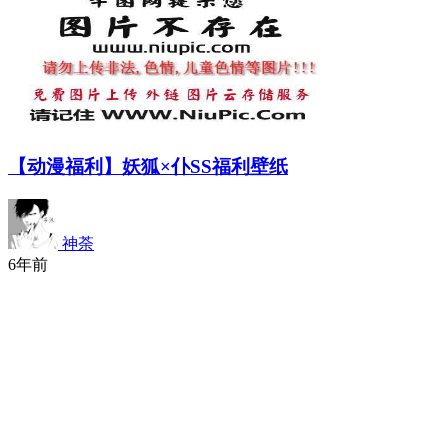
【动漫福利】妖狐×仆SS福利壁纸
神荼
6年前