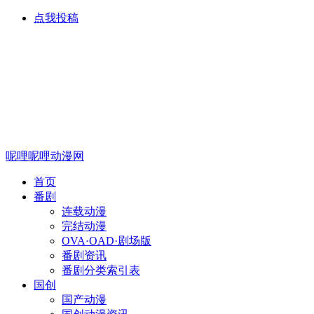
点我投稿
呢哩呢哩动漫网
首页
番剧
连载动漫
完结动漫
OVA·OAD·剧场版
番剧资讯
番剧分类索引表
国创
国产动漫