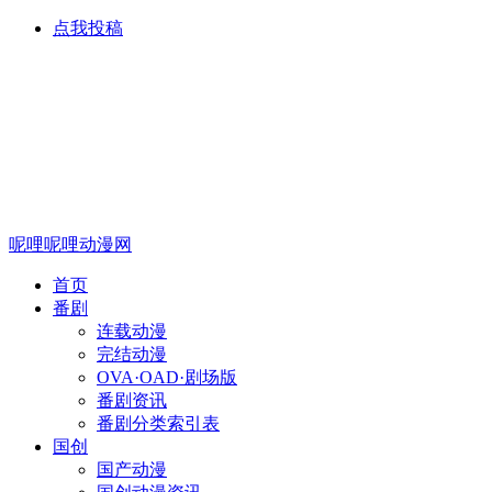
点我投稿
呢哩呢哩动漫网
首页
番剧
连载动漫
完结动漫
OVA·OAD·剧场版
番剧资讯
番剧分类索引表
国创
国产动漫