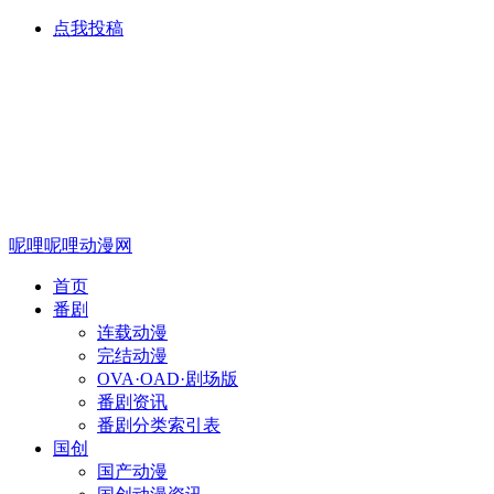
点我投稿
呢哩呢哩动漫网
首页
番剧
连载动漫
完结动漫
OVA·OAD·剧场版
番剧资讯
番剧分类索引表
国创
国产动漫