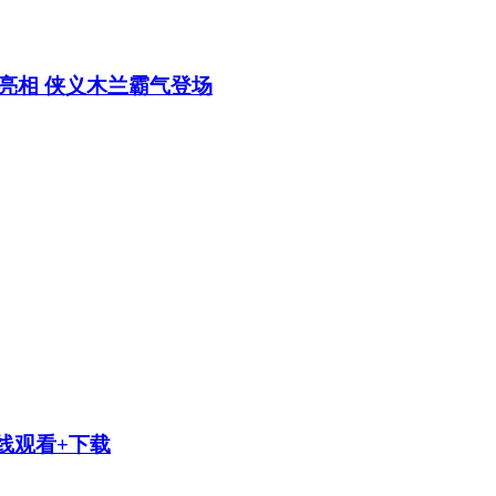
亮相 侠义木兰霸气登场
线观看+下载