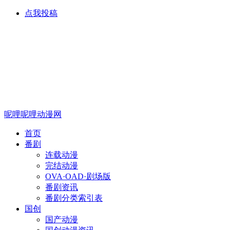
点我投稿
呢哩呢哩动漫网
首页
番剧
连载动漫
完结动漫
OVA·OAD·剧场版
番剧资讯
番剧分类索引表
国创
国产动漫