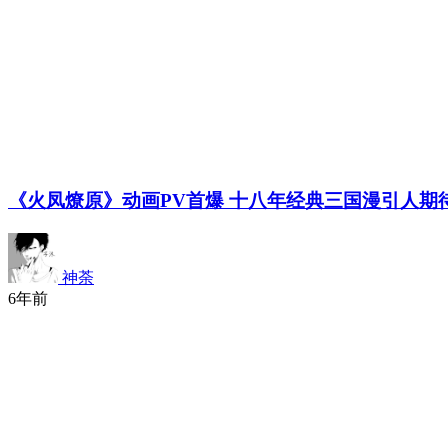
《火凤燎原》动画PV首爆 十八年经典三国漫引人期
神荼
6年前