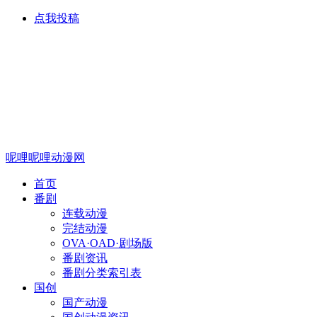
点我投稿
呢哩呢哩动漫网
首页
番剧
连载动漫
完结动漫
OVA·OAD·剧场版
番剧资讯
番剧分类索引表
国创
国产动漫