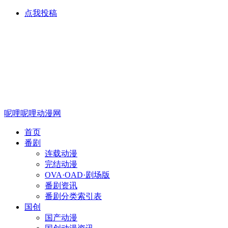
点我投稿
呢哩呢哩动漫网
首页
番剧
连载动漫
完结动漫
OVA·OAD·剧场版
番剧资讯
番剧分类索引表
国创
国产动漫