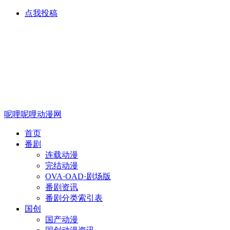
点我投稿
呢哩呢哩动漫网
首页
番剧
连载动漫
完结动漫
OVA·OAD·剧场版
番剧资讯
番剧分类索引表
国创
国产动漫