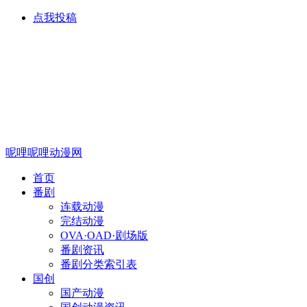
点我投稿
呢哩呢哩动漫网
首页
番剧
连载动漫
完结动漫
OVA·OAD·剧场版
番剧资讯
番剧分类索引表
国创
国产动漫