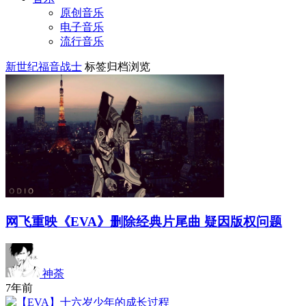
原创音乐
电子音乐
流行音乐
新世纪福音战士
标签归档浏览
网飞重映《EVA》删除经典片尾曲 疑因版权问题
神荼
7年前