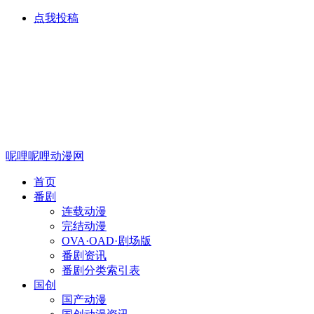
点我投稿
呢哩呢哩动漫网
首页
番剧
连载动漫
完结动漫
OVA·OAD·剧场版
番剧资讯
番剧分类索引表
国创
国产动漫