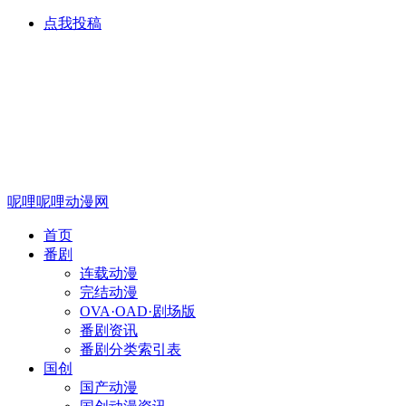
点我投稿
呢哩呢哩动漫网
首页
番剧
连载动漫
完结动漫
OVA·OAD·剧场版
番剧资讯
番剧分类索引表
国创
国产动漫