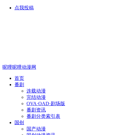
点我投稿
呢哩呢哩动漫网
首页
番剧
连载动漫
完结动漫
OVA·OAD·剧场版
番剧资讯
番剧分类索引表
国创
国产动漫