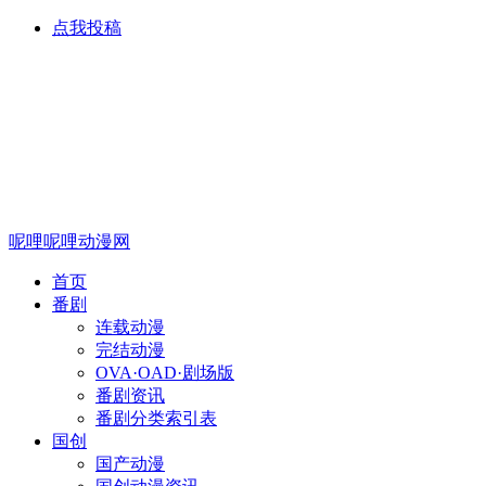
点我投稿
呢哩呢哩动漫网
首页
番剧
连载动漫
完结动漫
OVA·OAD·剧场版
番剧资讯
番剧分类索引表
国创
国产动漫