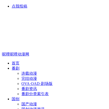
点我投稿
呢哩呢哩动漫网
首页
番剧
连载动漫
完结动漫
OVA·OAD·剧场版
番剧资讯
番剧分类索引表
国创
国产动漫