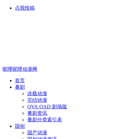
点我投稿
呢哩呢哩动漫网
首页
番剧
连载动漫
完结动漫
OVA·OAD·剧场版
番剧资讯
番剧分类索引表
国创
国产动漫