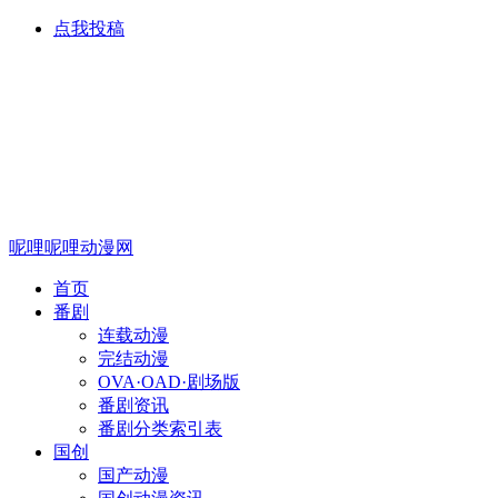
点我投稿
呢哩呢哩动漫网
首页
番剧
连载动漫
完结动漫
OVA·OAD·剧场版
番剧资讯
番剧分类索引表
国创
国产动漫