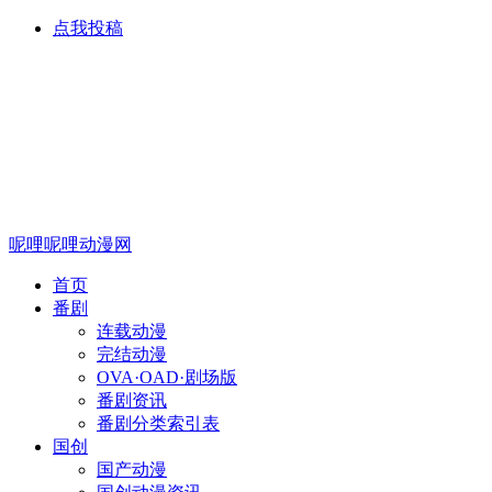
点我投稿
呢哩呢哩动漫网
首页
番剧
连载动漫
完结动漫
OVA·OAD·剧场版
番剧资讯
番剧分类索引表
国创
国产动漫