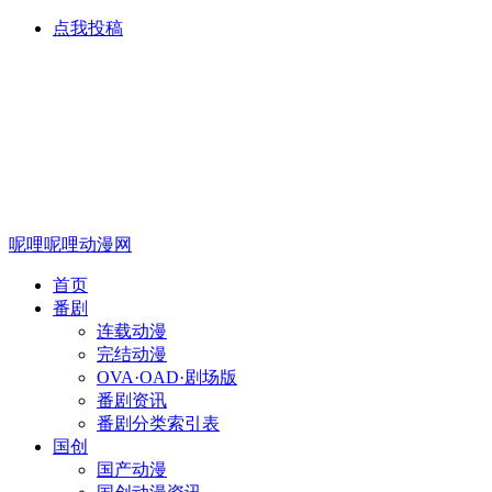
点我投稿
呢哩呢哩动漫网
首页
番剧
连载动漫
完结动漫
OVA·OAD·剧场版
番剧资讯
番剧分类索引表
国创
国产动漫