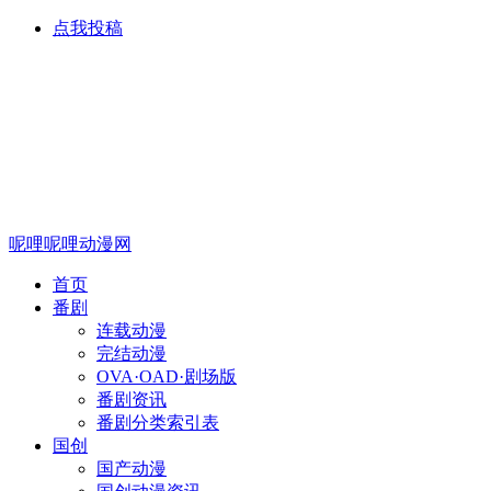
点我投稿
呢哩呢哩动漫网
首页
番剧
连载动漫
完结动漫
OVA·OAD·剧场版
番剧资讯
番剧分类索引表
国创
国产动漫