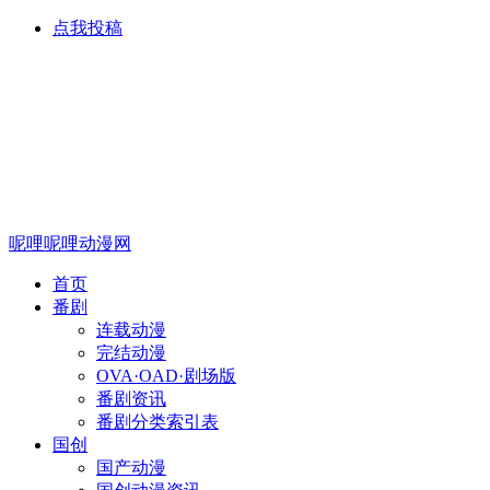
点我投稿
呢哩呢哩动漫网
首页
番剧
连载动漫
完结动漫
OVA·OAD·剧场版
番剧资讯
番剧分类索引表
国创
国产动漫