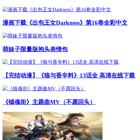
漫画下载《出包王女Darkness》第16卷全彩中文
萌妹子限量版抱头表情包
【完结动漫】《狼与香辛料》13话全 高清在线下载
《镇魂街》主题曲MV（不愿回头）