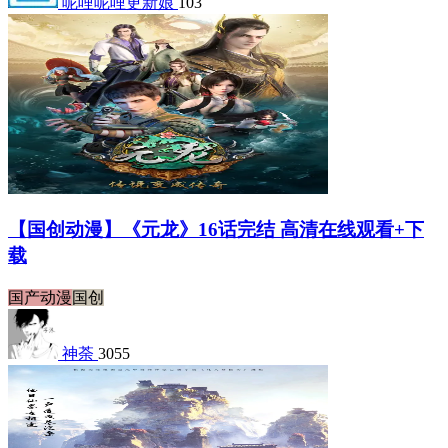
呢哩呢哩更新娘
103
【国创动漫】《元龙》16话完结 高清在线观看+下
载
国产动漫
国创
神荼
3055