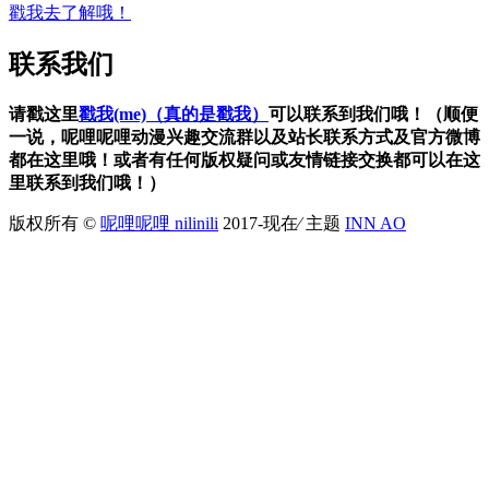
戳我去了解哦！
联系我们
请戳这里
戳我(me)（真的是戳我）
可以联系到我们哦！（顺便
一说，呢哩呢哩动漫兴趣交流群以及站长联系方式及官方微博
都在这里哦！或者有任何版权疑问或友情链接交换都可以在这
里联系到我们哦！）
版权所有 ©
呢哩呢哩 nilinili
2017-现在⁄ 主题
INN AO