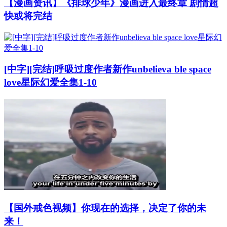
【漫画资讯】《排球少年》漫画进入最终章 剧情超
快或将完结
[中字][完结]呼吸过度作者新作unbelieva ble space
love星际幻爱全集1-10
【国外戒色视频】你现在的选择，决定了你的未
来！