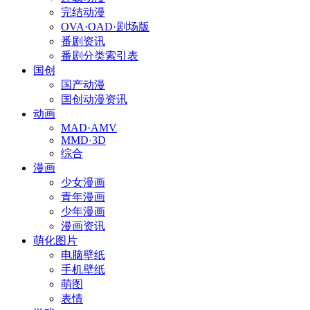
完结动漫
OVA·OAD·剧场版
番剧资讯
番剧分类索引表
国创
国产动漫
国创动漫资讯
动画
MAD·AMV
MMD·3D
综合
漫画
少女漫画
青年漫画
少年漫画
漫画资讯
萌化图片
电脑壁纸
手机壁纸
萌图
表情