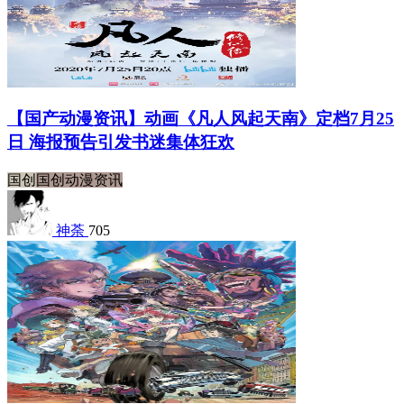
【国产动漫资讯】动画《凡人风起天南》定档7月25
日 海报预告引发书迷集体狂欢
国创
国创动漫资讯
神荼
705