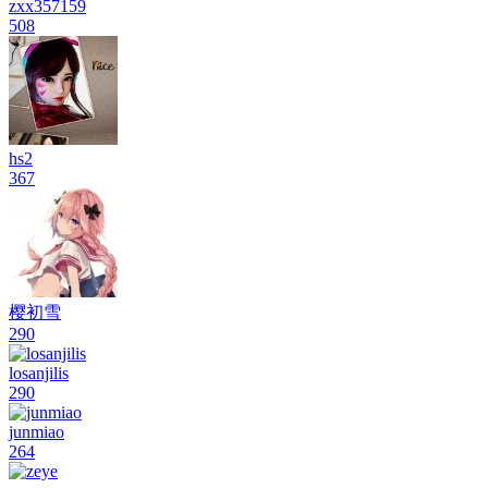
zxx357159
508
hs2
367
樱初雪
290
losanjilis
290
junmiao
264