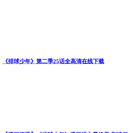
《排球少年》第二季25话全高清在线下载