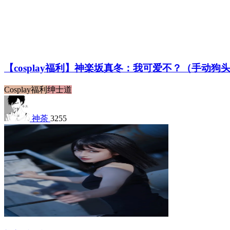
【cosplay福利】神楽坂真冬：我可爱不？（手动狗
Cosplay福利
绅士道
神荼
3255