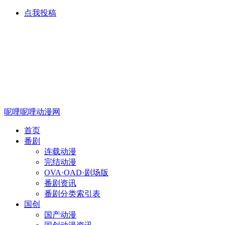
点我投稿
呢哩呢哩动漫网
首页
番剧
连载动漫
完结动漫
OVA·OAD·剧场版
番剧资讯
番剧分类索引表
国创
国产动漫