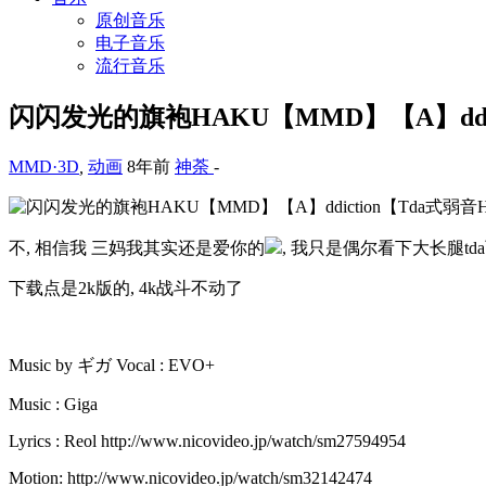
原创音乐
电子音乐
流行音乐
闪闪发光的旗袍HAKU【MMD】【A】ddic
MMD·3D
,
动画
8年前
神荼
-
不, 相信我 三妈我其实还是爱你的
, 我只是偶尔看下大长腿td
下载点是2k版的, 4k战斗不动了
Music by ギガ Vocal : EVO+
Music : Giga
Lyrics : Reol http://www.nicovideo.jp/watch/sm27594954
Motion: http://www.nicovideo.jp/watch/sm32142474