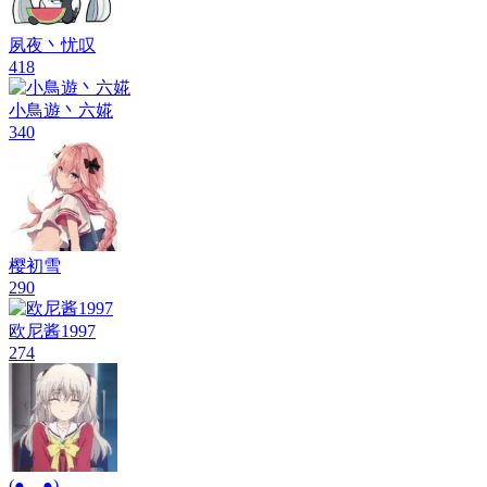
樱初雪
290
欧尼酱1997
274
(●—●)
252
eamlar
244
fddf
198