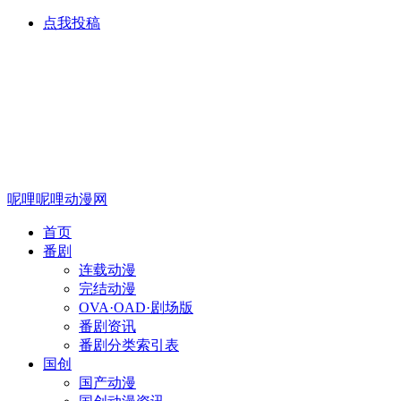
点我投稿
呢哩呢哩动漫网
首页
番剧
连载动漫
完结动漫
OVA·OAD·剧场版
番剧资讯
番剧分类索引表
国创
国产动漫