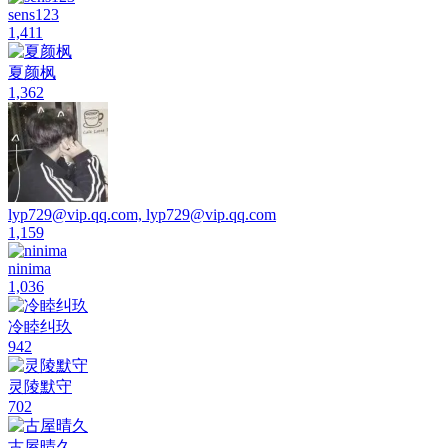
lyp729@vip.qq.com, lyp729@vip.qq.com
1,159
ninima
1,036
冷睦纠玖
942
灵陵默守
702
古屋晴久
678
无恋
628
小蔡小蔡
602