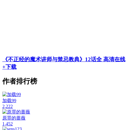
《不正经的魔术讲师与禁忌教典》12话全 高清在线
+下载
作者排行榜
加载99
2,222
原罪的蔷薇
1,452
sens123
1,411
夏颜枫
1,362