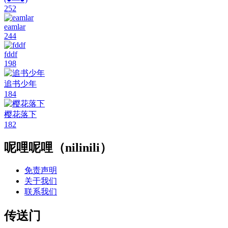
追书少年
184
樱花落下
182
呢哩呢哩（nilinili）
免责声明
关于我们
联系我们
传送门
分类索引
呢哩呢哩nilinili 官方app（客户端）下载
呢哩呢哩投稿教程
援助N站，你的一点支持让我们走的更远！
标签索引
广告合作