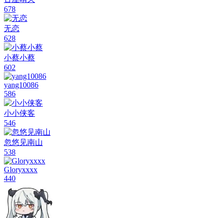
yang10086
586
小小侠客
546
忽悠见南山
538
Gloryxxxx
440
夙夜丶忧叹
418
小鳥遊丶六婲
340