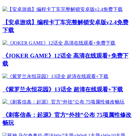
《JOKER GAME》12话全 高清在线观看+免费下
载
《紫罗兰永恒花园》13话全 超清在线观看+下载
《刺客信条：起源》官方“外挂”公布 75项属性修改
畅玩
死神 乌尔奇奥拉·西法Win7主题+Win8.1主题
+Win10主题
中国式家长v1.0.3.6女儿版附修改器