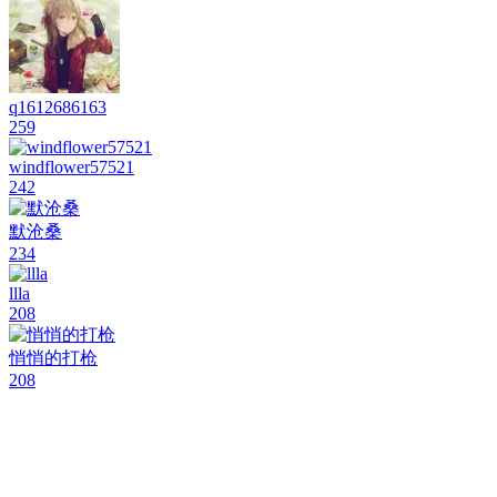
q1612686163
259
windflower57521
242
默沧桑
234
llla
208
悄悄的打枪
208