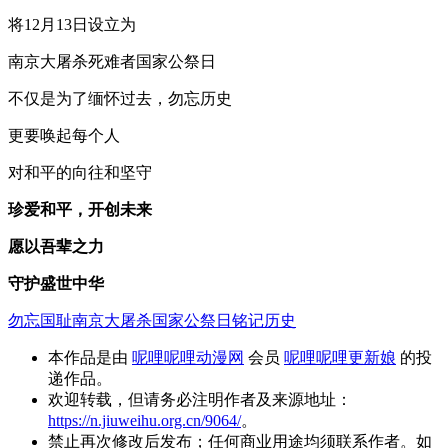
将12月13日设立为
南京大屠杀死难者国家公祭日
不仅是为了缅怀过去，勿忘历史
更要唤起每个人
对和平的向往和坚守
珍爱和平，开创未来
愿以吾辈之力
守护盛世中华
勿忘国耻
南京大屠杀
国家公祭日
铭记历史
本作品是由
呢哩呢哩动漫网
会员
呢哩呢哩更新娘
的投
递作品。
欢迎转载，但请务必注明作者及来源地址：
https://n.jiuweihu.org.cn/9064/
。
禁止再次修改后发布；任何商业用途均须联系作者。如