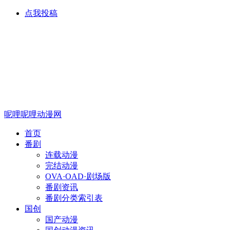
点我投稿
呢哩呢哩动漫网
首页
番剧
连载动漫
完结动漫
OVA·OAD·剧场版
番剧资讯
番剧分类索引表
国创
国产动漫