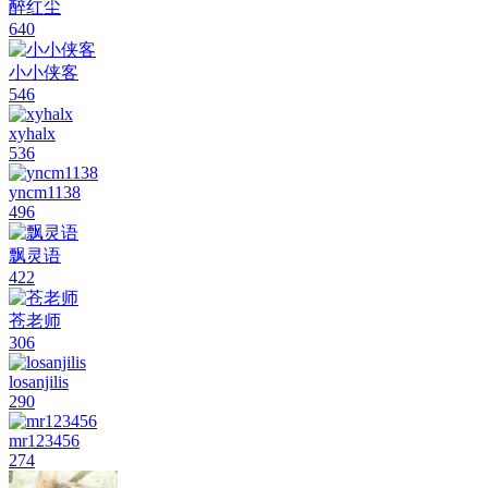
醉红尘
640
小小侠客
546
xyhalx
536
yncm1138
496
飘灵语
422
苍老师
306
losanjilis
290
mr123456
274