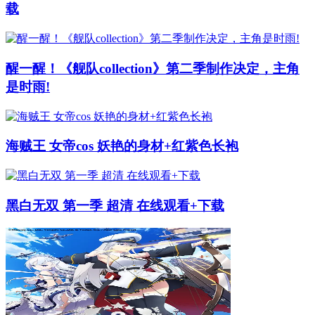
载
醒一醒！《舰队collection》第二季制作决定，主角
是时雨!
海贼王 女帝cos 妖艳的身材+红紫色长袍
黑白无双 第一季 超清 在线观看+下载