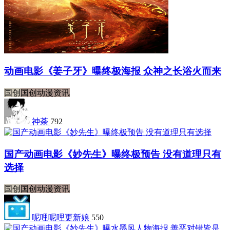
动画电影《姜子牙》曝终极海报 众神之长浴火而来
国创
国创动漫资讯
神荼
792
国产动画电影《妙先生》曝终极预告 没有道理只有
选择
国创
国创动漫资讯
呢哩呢哩更新娘
550