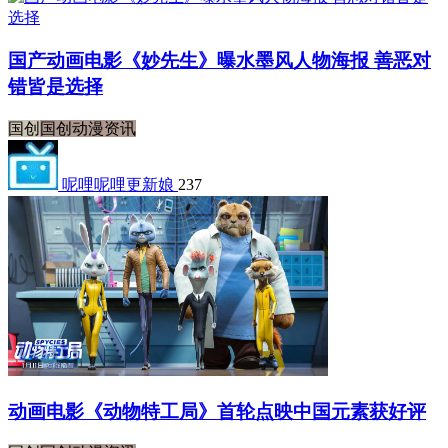
国产动画电影《妙先生》曝水墨风人物海报 善恶对
错皆是选择
国创
国创动漫资讯
呢哩呢哩更新娘
237
动画电影《动物特工局》首轮点映中国元素获好评