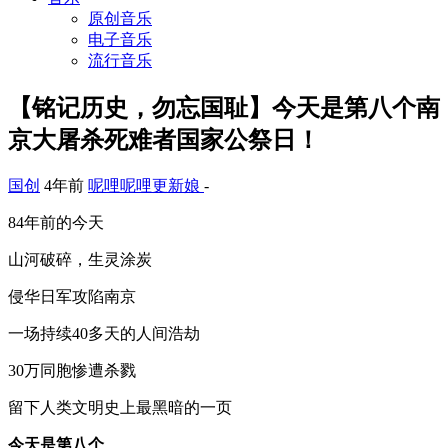
原创音乐
电子音乐
流行音乐
【铭记历史，勿忘国耻】今天是第八个南
京大屠杀死难者国家公祭日！
国创
4年前
呢哩呢哩更新娘
-
84年前的今天
山河破碎，生灵涂炭
侵华日军攻陷南京
一场持续40多天的人间浩劫
30万同胞惨遭杀戮
留下人类文明史上最黑暗的一页
今天是第八个