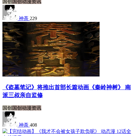
国创
国创动漫资讯
神荼
229
《盗墓笔记》将推出首部长篇动画《秦岭神树》 南
派三叔亲自监修
国创
国创动漫资讯
神荼
408