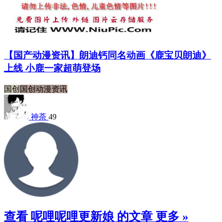
【国产动漫资讯】朗迪钙同名动画《鹿宝贝朗迪》
上线 小鹿一家超萌登场
国创
国创动漫资讯
神荼
49
查看 呢哩呢哩更新娘 的文章
更多 »