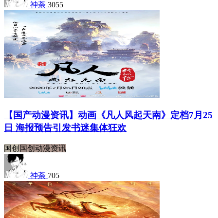
神荼
3055
【国产动漫资讯】动画《凡人风起天南》定档7月25
日 海报预告引发书迷集体狂欢
国创
国创动漫资讯
神荼
705