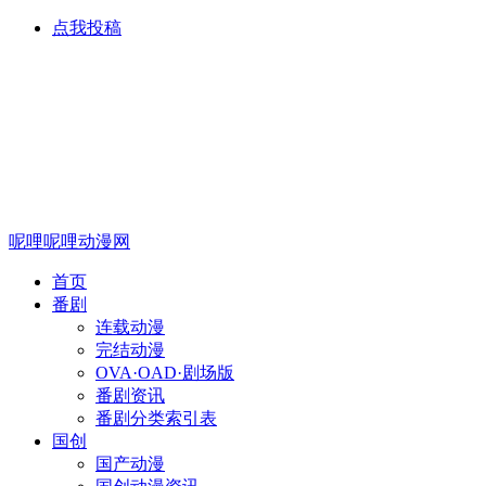
点我投稿
呢哩呢哩动漫网
首页
番剧
连载动漫
完结动漫
OVA·OAD·剧场版
番剧资讯
番剧分类索引表
国创
国产动漫