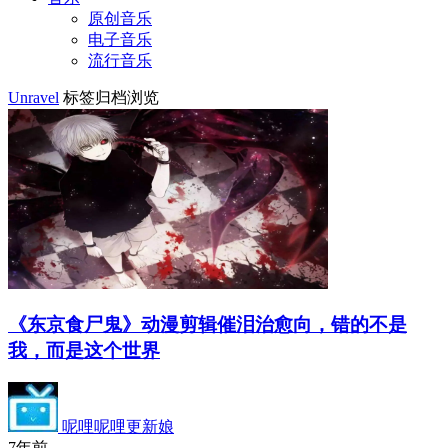
原创音乐
电子音乐
流行音乐
Unravel
标签归档浏览
《东京食尸鬼》动漫剪辑催泪治愈向，错的不是
我，而是这个世界
呢哩呢哩更新娘
7年前