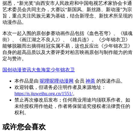
据悉，“新光奖”由西安市人民政府和中国电视艺术家协会卡通
艺术委员会共同主办，大赛以“新国风、新丝路、新动漫”为宗
旨，重点关注民族元素为基础，结合新理念、新技术所呈现的
动漫作品。
本次一起入围的原创参赛动画作品包括《血色苍穹》、《镇魂
街》、《画江湖之不良人2》、《雄兵连》。《少年锦衣卫》
能够脱颖而出摘得桂冠实属不易，这也反应出《少年锦衣卫》
自身的超高品质以及大赛评委对柏言映画原创与制作能力的肯
定与赞许。
国创动漫资讯
大鱼海棠
少年锦衣卫
本作品是由
呢哩呢哩动漫网
会员
神荼
的投递作品。
欢迎转载，但请务必注明作者及来源地址：
https://n.jiuweihu.org.cn/1551/
。
禁止再次修改后发布；任何商业用途均须联系作者。如
未经授权用作他处，作者将保留追究侵权者法律责任的
权利。
或许您会喜欢