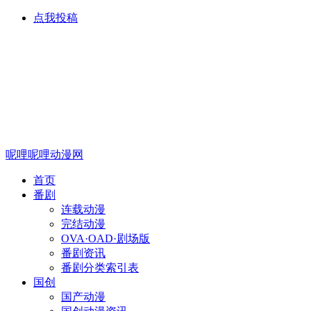
点我投稿
呢哩呢哩动漫网
首页
番剧
连载动漫
完结动漫
OVA·OAD·剧场版
番剧资讯
番剧分类索引表
国创
国产动漫