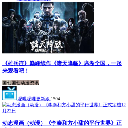
《雄兵连》巅峰续作《诸天降临》席卷全国，一起
来观看吧！
国创
国创动漫资讯
呢哩呢哩更新娘
1504
动态漫画（动漫）《李泰和方小甜的平行世界》正