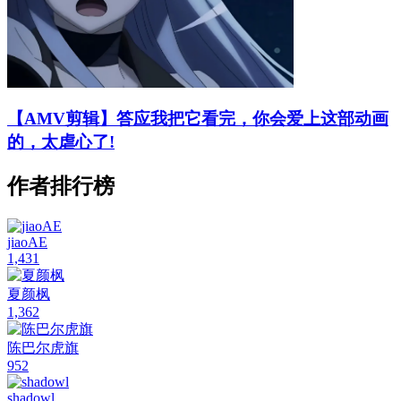
【AMV剪辑】答应我把它看完，你会爱上这部动画
的，太虐心了!
作者排行榜
jiaoAE
1,431
夏颜枫
1,362
陈巴尔虎旗
952
shadowl