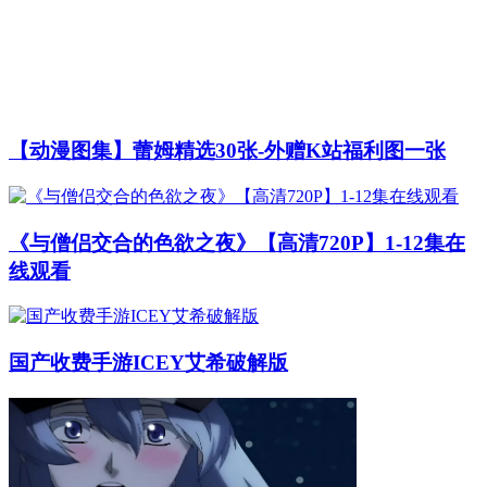
【动漫图集】蕾姆精选30张-外赠K站福利图一张
《与僧侣交合的色欲之夜》【高清720P】1-12集在
线观看
国产收费手游ICEY艾希破解版