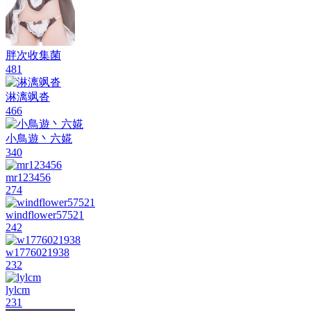
胖次收集菌
481
淋漓飒沓
466
小鳥遊丶六婲
340
mr123456
274
windflower57521
242
w1776021938
232
lylcm
231