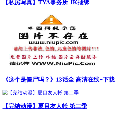
【私房写真】TYA事务所 JK捆绑
《这个是僵尸吗？》13话全 高清在线+下载
【完结动漫】夏目友人帐 第二季