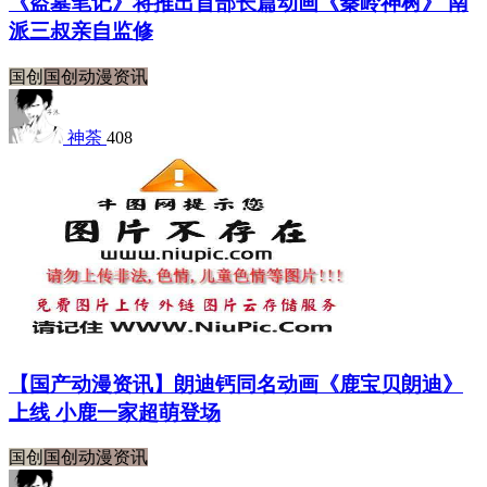
《盗墓笔记》将推出首部长篇动画《秦岭神树》 南
派三叔亲自监修
国创
国创动漫资讯
神荼
408
【国产动漫资讯】朗迪钙同名动画《鹿宝贝朗迪》
上线 小鹿一家超萌登场
国创
国创动漫资讯