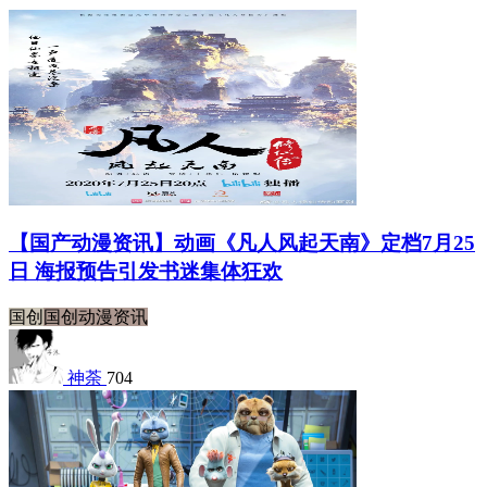
【国产动漫资讯】动画《凡人风起天南》定档7月25
日 海报预告引发书迷集体狂欢
国创
国创动漫资讯
神荼
704