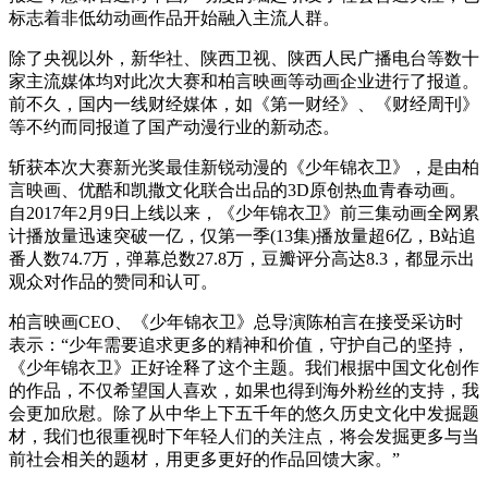
标志着非低幼动画作品开始融入主流人群。
除了央视以外，新华社、陕西卫视、陕西人民广播电台等数十
家主流媒体均对此次大赛和柏言映画等动画企业进行了报道。
前不久，国内一线财经媒体，如《第一财经》、《财经周刊》
等不约而同报道了国产动漫行业的新动态。
斩获本次大赛新光奖最佳新锐动漫的《少年锦衣卫》，是由柏
言映画、优酷和凯撒文化联合出品的3D原创热血青春动画。
自2017年2月9日上线以来，《少年锦衣卫》前三集动画全网累
计播放量迅速突破一亿，仅第一季(13集)播放量超6亿，B站追
番人数74.7万，弹幕总数27.8万，豆瓣评分高达8.3，都显示出
观众对作品的赞同和认可。
柏言映画CEO、《少年锦衣卫》总导演陈柏言在接受采访时
表示：“少年需要追求更多的精神和价值，守护自己的坚持，
《少年锦衣卫》正好诠释了这个主题。我们根据中国文化创作
的作品，不仅希望国人喜欢，如果也得到海外粉丝的支持，我
会更加欣慰。除了从中华上下五千年的悠久历史文化中发掘题
材，我们也很重视时下年轻人们的关注点，将会发掘更多与当
前社会相关的题材，用更多更好的作品回馈大家。”