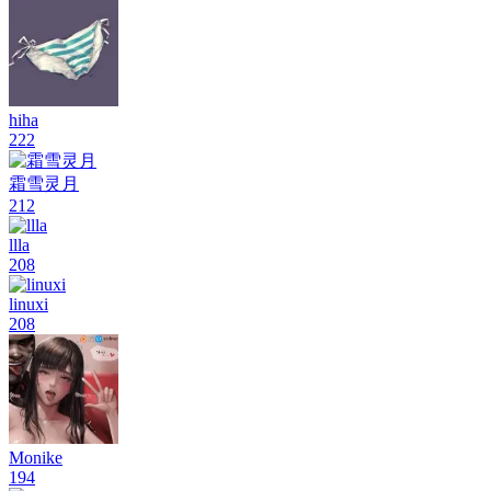
hiha
222
霜雪灵月
212
llla
208
linuxi
208
Monike
194