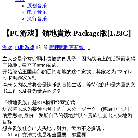
原创音乐
电子音乐
流行音乐
【PC游戏】領地貴族 Package版[1.28G]
游戏
,
电脑游戏
8年前
呢哩呢哩更新娘
-
1
主人公是个贫穷弱小贵族的四儿子，因为战场上的活跃而获得
了领地，建立了新的家族。
开始统治王国南部的辽阔领地的这个家族，其家名为“マイレ
ッド男爵家族”。
本来以为以后将会是快乐的贵族生活，等待他的却是大量的文
书工作以及身为贵族的义务
『领地贵族』是R18模拟经营游戏
玩家将以成为某领地领主的主人公「ジーク」(德语中”胜利”
的意思)的身份，发展自己的领地并以在贵族社会出人头地为
目标
想在贵族社会出人头地，财力、武力不必多说，
（Xing）交涉力也是相当重要，超重要