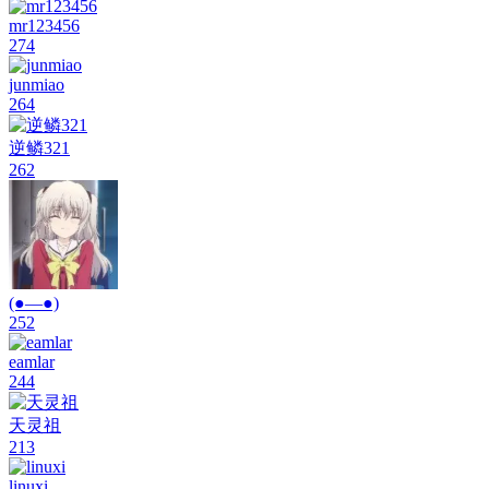
mr123456
274
junmiao
264
逆鳞321
262
(●—●)
252
eamlar
244
天灵祖
213
linuxi