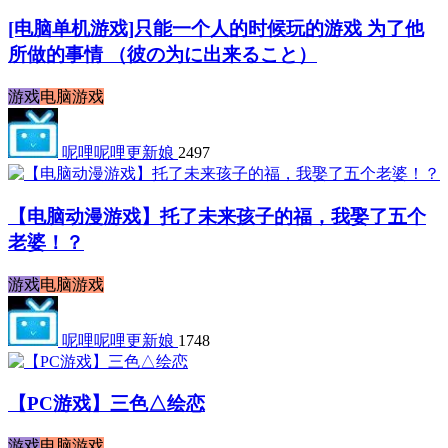
[电脑单机游戏]只能一个人的时候玩的游戏 为了他
所做的事情 （彼の为に出来ること）
游戏
电脑游戏
呢哩呢哩更新娘
2497
【电脑动漫游戏】托了未来孩子的福，我娶了五个
老婆！？
游戏
电脑游戏
呢哩呢哩更新娘
1748
【PC游戏】三色△绘恋
游戏
电脑游戏