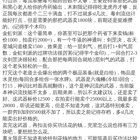
竹山宗：毒流靠叠毒可能回合数不太够，主要还得靠那把武器
和黑心老人给你的丹药输出，木刺我记得得吃龙虎丹才够，反
正我每次都差个二三十滴血，打不过就多sl几次。毒剑流估计
能好打点，但是需要的那把武器卖1800块，前期还是挺难攒
的。(记得学个木印)
金虹剑派：这个最简单，你甚至可以把那个药省下来卖钱(标
价1000，拍卖行2000+)，有一个牛逼的神通叫：剑罡决，在天
星城问道楼卖1500，效果是：给一层剑气，然后打1+剑气层
数，金虹剑派的过牌功法很厉害(记得学个金印)，一回合打2-3
次剑罡决很轻松，配合那把每两回合就给2层剑气的武器，打
这个老头轻松的一批。
打完这个老道士会爆出他的两个极品装备(就是白给)，饰品是
水灵丝(每回合多给你一张水牌)。武器是六魂幡(冷却3回合，
打15，神识比对面高就翻倍)，这个是神识流的武器，当前版
本神识流技能不太多，后期弟弟，所以不太建议玩，还是卖了
好。这武器标价12500，在拍卖行能卖个25000以上，我最多卖
28000，听说还能更高，但是不知道为啥，这武器特别难卖，
一群穷B加到9500就不加了，所以卖之前记得存档，多sl几次
能卖出好价格的。
卖完这武器，再扣去你买功法花的钱，兜里怎么说也得有三万
块吧，要想想怎么花。
离火我是不知道有啥特别花钱的地方，可能筑基后买功法比较