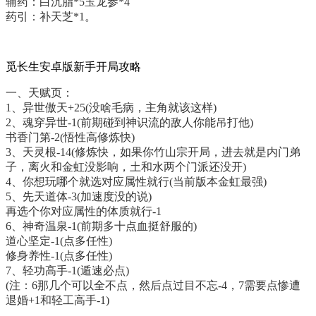
辅药：白沉脂*5玉龙参*4
药引：补天芝*1。
觅长生安卓版新手开局攻略
一、天赋页：
1、异世傲天+25(没啥毛病，主角就该这样)
2、魂穿异世-1(前期碰到神识流的敌人你能吊打他)
书香门第-2(悟性高修炼快)
3、天灵根-14(修炼快，如果你竹山宗开局，进去就是内门弟
子，离火和金虹没影响，土和水两个门派还没开)
4、你想玩哪个就选对应属性就行(当前版本金虹最强)
5、先天道体-3(加速度没的说)
再选个你对应属性的体质就行-1
6、神奇温泉-1(前期多十点血挺舒服的)
道心坚定-1(点多任性)
修身养性-1(点多任性)
7、轻功高手-1(遁速必点)
(注：6那几个可以全不点，然后点过目不忘-4，7需要点惨遭
退婚+1和轻工高手-1)