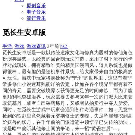
原创音乐
电子音乐
流行音乐
觅长生安卓版
手游
,
游戏
,
游戏资讯
3年前
hs2
-
觅长生安卓版是一款以传统道家文化与修真为题材的修仙角色
扮演类游戏，以经典的回合制玩法打造，采用了时下流行的卡
牌对战玩法，拥有精致唯美的精美国漫画风，道具系统也是做
得很棒，最有趣的是随机事件系统，给大家带来自由的极高的
可玩性。游戏中玩家将身处称为“宁州“的世界里，这里有着非
常多修仙小说迷耳熟能详的设定，比如在各个境界里都有着不
同的寿元，需要突破境界以获得更充足的时间修炼，而为了能
更顺利地突破境界，玩家需要去参与30年一次的门派大比来获
取筑基丹，或者自己采药炼丹，又或者从拍卖行中夺人所爱。
同时，在觅长生游戏中玩家会遇到各种奇遇事件，如：无意中
捡到的铁剑里竟然藏着元婴期修士的魂魄，失足坠崖却挖到高
阶妖兽的妖丹，在千年前的门派遗迹中领悟早已失传的功法，
或是暗中偷听其他修士间的争论，来一招“黄雀在后”…。
另外，觅长生游戏的剧情跟网文小说的剧情类似，游戏的过