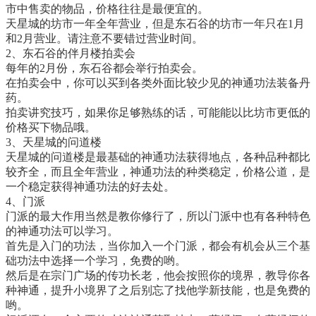
市中售卖的物品，价格往往是最便宜的。
天星城的坊市一年全年营业，但是东石谷的坊市一年只在1月
和2月营业。请注意不要错过营业时间。
2、东石谷的伴月楼拍卖会
每年的2月份，东石谷都会举行拍卖会。
在拍卖会中，你可以买到各类外面比较少见的神通功法装备丹
药。
拍卖讲究技巧，如果你足够熟练的话，可能能以比坊市更低的
价格买下物品哦。
3、天星城的问道楼
天星城的问道楼是最基础的神通功法获得地点，各种品种都比
较齐全，而且全年营业，神通功法的种类稳定，价格公道，是
一个稳定获得神通功法的好去处。
4、门派
门派的最大作用当然是教你修行了，所以门派中也有各种特色
的神通功法可以学习。
首先是入门的功法，当你加入一个门派，都会有机会从三个基
础功法中选择一个学习，免费的哟。
然后是在宗门广场的传功长老，他会按照你的境界，教导你各
种神通，提升小境界了之后别忘了找他学新技能，也是免费的
哟。