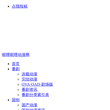
点我投稿
呢哩呢哩动漫网
首页
番剧
连载动漫
完结动漫
OVA·OAD·剧场版
番剧资讯
番剧分类索引表
国创
国产动漫