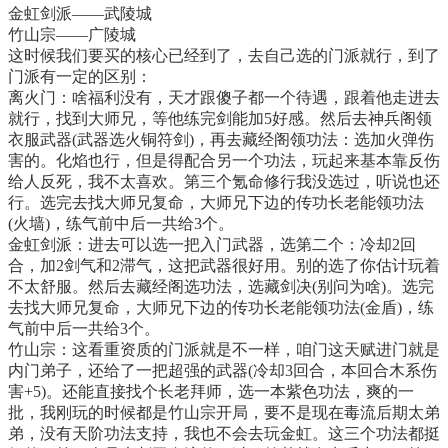
金虹剑派——武陵城
竹山宗——广陵城
这时候我们要买的核心已经到了，去自己选的门派就行，到了
门派有一定的区别：
离火门：啥福利没有，天才跟傻子都一个待遇，跟着他走进去
就行，找到大师兄，等他练完剑能加5好感。然后去神兵阁领
衣服武器(武器选火铜符剑)，再去藏经阁领功法：选加火弹伤
害的。化焰也行，但是得配合另一个功法，玩起来基本靠反伤
给人反死，我不太喜欢。第三个氪命修行我没选过，听说也还
行。选完去找大师兄复命，大师兄下边的传功长老能领功法
(火墙)，练气前中后一共给3个。
金虹剑派：进去可以选一把入门武器，选第二个：冷却2回
合，加2剑气和2滞气，这把武器很好用。别的选了你估计玩着
不太舒服。然后去藏经阁选功法，选藏剑决(别问为啥)。选完
去找大师兄复命，大师兄下边的传功长老能领功法(金盾)，练
气前中后一共给3个。
竹山宗：这看重资质的门派就是不一样，咱门这天赋进门就是
内门弟子，还给了一把超强的武器(冷却3回合，本回合木系伤
害+5)。还能直接找个长老拜师，选一本紫色功法，爽的一
批，我刚玩的时候都是竹山宗开局，要不是现在毒流后期太弟
弟，没有天阶功法支持，我也不会去玩金虹。这三个功法都挺