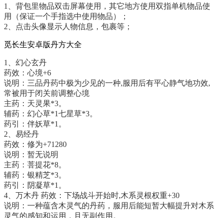
1、背包里物品双击屏幕使用，其它地方使用双指单机物品使
用（保证一个手指选中使用物品）；
2、点击头像显示人物信息，包裹等；
觅长生安卓版丹方大全
1、幻心玄丹
药效：心境+6
说明：三品丹药中极为少见的一种,服用后有平心静气地功效,
常被用于闭关前调整心境
主药：天灵果*3。
辅药：幻心草*1七星草*3。
药引：伴妖草*1。
2、易经丹
药效：修为+71280
说明：暂无说明
主药：菩提花*8。
辅药：银精芝*3。
药引：阴凝草*1。
4、万木丹 药效：下场战斗开始时,木系灵根权重+30
说明：一种蕴含木灵气的丹药，服用后能短暂大幅提升对木系
灵气的感知和运用，且无副作用。