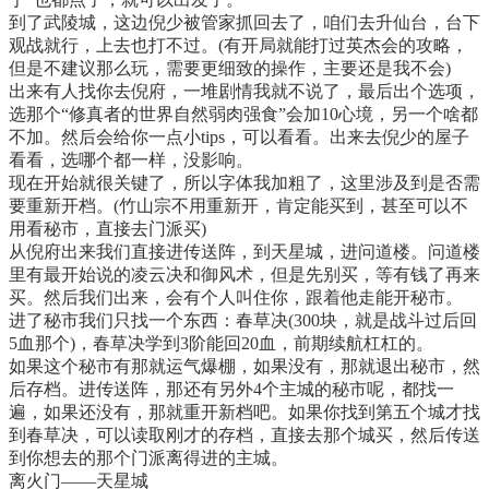
到了武陵城，这边倪少被管家抓回去了，咱们去升仙台，台下
观战就行，上去也打不过。(有开局就能打过英杰会的攻略，
但是不建议那么玩，需要更细致的操作，主要还是我不会)
出来有人找你去倪府，一堆剧情我就不说了，最后出个选项，
选那个“修真者的世界自然弱肉强食”会加10心境，另一个啥都
不加。然后会给你一点小tips，可以看看。出来去倪少的屋子
看看，选哪个都一样，没影响。
现在开始就很关键了，所以字体我加粗了，这里涉及到是否需
要重新开档。(竹山宗不用重新开，肯定能买到，甚至可以不
用看秘市，直接去门派买)
从倪府出来我们直接进传送阵，到天星城，进问道楼。问道楼
里有最开始说的凌云决和御风术，但是先别买，等有钱了再来
买。然后我们出来，会有个人叫住你，跟着他走能开秘市。
进了秘市我们只找一个东西：春草决(300块，就是战斗过后回
5血那个)，春草决学到3阶能回20血，前期续航杠杠的。
如果这个秘市有那就运气爆棚，如果没有，那就退出秘市，然
后存档。进传送阵，那还有另外4个主城的秘市呢，都找一
遍，如果还没有，那就重开新档吧。如果你找到第五个城才找
到春草决，可以读取刚才的存档，直接去那个城买，然后传送
到你想去的那个门派离得进的主城。
离火门——天星城