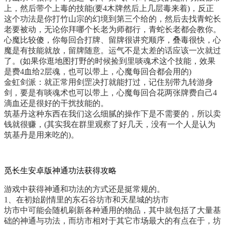
上，然后带个上毒的技能(要4木牌然后上几层毒来着)，反正
这个功法是你打竹山宗的幻境到第三个给的，然后去找青蛇长
老要被动，无论你拜哪个长老为师都行，青蛇长老都会教你。
心魔比较傻，你每回合打牌、留牌很讲究顺序，叠毒很快，心
魔是有技能就放，留牌随意。运气不是太差的话应该一次就过
了。(如果你逛地图打野的时候捡到里啖魂术这个技能，效果
是费4血给2层魂，也可以带上，心魔每回合都会用的)
金虹剑派：就正常用剑罡决打就能打过，记住别带九转游身
剑，要是有啖魂术也可以带上，心魔每回合花两张牌费自己4
滴血还是很好的干扰技能的。
筑基丹这种东西在我们这么细腻的操作下是不需要的，所以卖
钱就很赚，(其实我在群里观察了好几天，没有一个人是认为
筑基丹是用来吃的)。
觅长生安卓版神通功法获得攻略
游戏中获得神通和功法的方式还是挺常规的。
1、在初始剧情里的东石谷坊市和天星城的坊市
坊市中可能会随机刷新各种通用的物品，其中就包括了大量基
础的神通与功法，而坊市相对于其它市场最大的有点在于，坊