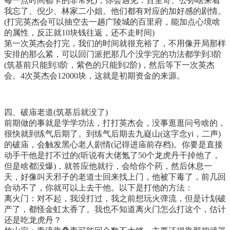
每一点时间都卡的非常死)，你会遇见：百里奇、公孙啥来着
我忘了、倪少、林家二小姐。他们都有对应的加好感的剧情。
(打完英杰会可以抽空去一趟广陵城的百里府，能加点心境啥
的属性，反正就10块钱往返，还不走时间)
第一次英杰会打完，我们的时间就很充裕了，不用像开局那样
安排的那么紧，可以回门派把那几个没学完的功法都学到3阶
(筑基前只能到3阶，紫色的只能到2阶)，然后等下一次英杰
会。4次英杰会12000块，这就是初期资金的来源。
四、破庙老道(筑基后就没了)
前期做的事就是学学功法，打打英杰会，没事逛逛问号啥的，
很快就到练气后期了。到练气后期去九嶷山(这字念yi，二声)
的破庙，会触发黑心老人剧情(记得进庙前存档)。你要是直接
动手干他是打不过的(听说有大佬氪了50个龙虎丹干掉他了，
但是啥都没爆)，就答应他就行，会给你个药，然后休息一
天，好像叫天邪子的老道士回来找上门，他被下毒了，前几回
合动不了，你就可以上去干他。以下是打他的方法：
离火门：对不起，我没打过，我之前想玩火弹流，但是计划破
产了，都怪金虹太香了。我也不知道离火门怎么打这个，估计
还是吃龙虎丹？