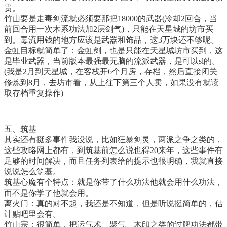
贵。
竹山要是走毒剑流就必须要那把18000的武器(冷却2回合，当
前回合用一次木系功法加2层剑气)，只能在天星城的坊市买
到。毒流用钱的地方应该是武器和饰品，这3万块还不够呢。
金虹目标就简单了：金虹剑，也是只能在天星城坊市买到，这
是毕业武器，当前版本最强最无脑的流派武器，是可以sl的。
(我是2月到天星城，在客栈开6个月房，存档，然后直接闭关
修炼到8月，去坊市看，从上往下第三个人卖，如果没有就读
取存档重复操作)
五、筑基
其实还有挺多事件我没说，比如狂暴剑灵，两派之争之类的，
这些攻略网上都有，到筑基前怎么说也得20来年，这些事件有
足够的时间解决，而且任务列表给的提示也很明确，我就直接
说说怎么筑基。
筑基心魔有个特点：就是你带了什么功法他就会用什么功法，
而不是你学了他就会用。
离火门：真的对不起，我还是不知道，但是听说挺简单的，估
计贴吧里会有。
竹山宗：很简单，把运气术、聚气、木印之类的过牌功法都带