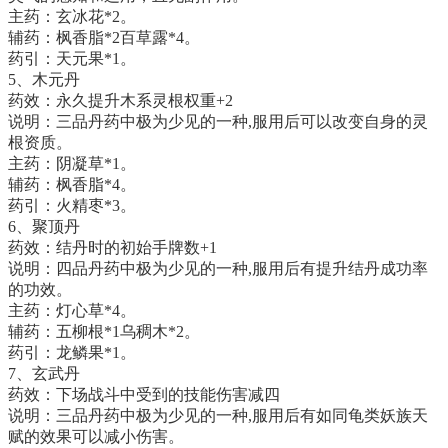
主药：玄冰花*2。
辅药：枫香脂*2百草露*4。
药引：天元果*1。
5、木元丹
药效：永久提升木系灵根权重+2
说明：三品丹药中极为少见的一种,服用后可以改变自身的灵
根资质。
主药：阴凝草*1。
辅药：枫香脂*4。
药引：火精枣*3。
6、聚顶丹
药效：结丹时的初始手牌数+1
说明：四品丹药中极为少见的一种,服用后有提升结丹成功率
的功效。
主药：灯心草*4。
辅药：五柳根*1乌稠木*2。
药引：龙鳞果*1。
7、玄武丹
药效：下场战斗中受到的技能伤害减四
说明：三品丹药中极为少见的一种,服用后有如同龟类妖族天
赋的效果可以减小伤害。