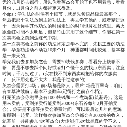
无论几月份去都行，所以你看英杰会开始了也不用着急，看看
月份，11月份之前去都肯定来得及。
小tips：学功法的时候有个细节，就是先领悟品级最高那个，
然后把那个功法放到主运功法上，再去学其他的，或者精进这
个，因为你学其他功法的时候走过的时间也算在修炼里。离火
跟金虹可能不太明显，但是竹山宗用了这个细节，你能在第一
次英杰会之前到达练气中期。
第一次英杰会之前你的功法肯定是学不完的，先挑主要的功法
学，毕竟功法动不动就10来个月，神通都时间比较短，基本都
是十来天的。
学完我们去参加英杰会，需要50块钱参赛，看看身上钱够不
够，要是不够去踩个问好或者打个怪什么的找点东西卖，注意
时间，千万别过了。(实在找不到东西卖就把给你的衣服卖
了，反正用处也不太大，我是干过这事的)
英杰会需要打4场，前3场都是路人，最后1场是百里奇，咱们
有春草决续航，基本不会翻车(记得打之前存个档)。
打完英杰会你兜里会有1000块钱和一个煮鸡蛋(筑基丹)，这是
用来卖的，卖到拍卖行能卖到2000+(东石谷每年2月开拍卖
会)，你要是不想等拍卖会浪费时间，可以跟后边几年的煮鸡
蛋攒到一起卖。这样每次参加英杰会你都会有3000块的收入，
筑基前一共能参加4次英杰会(大佬能打5次我是真的学不来，