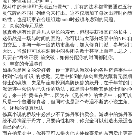
能）来组建自己的build。
战斗中的卡牌即“天地五行灵气”，所有的法术都需要通过五行
灵气牌的不同排列组合来打出。这不仅增加了每次出牌时的策
略性，也是玩家在合理组建build时必须考虑到的问题。
2、真实的寿元系统
修真者拥有比普通凡人更长的寿元，但想要获得真正的长生，
这仍然是一场与时间的赛跑。你可以与大部分场景中的NPC自
由交互，参与一年一度的坊市集会，加入修真门派，参与宗门
大比，当然也可以在洞府中闷头闭关数十甚至上百年…总之，
只要在“寿终正寝”前突破，如何分配你的时间都随你。
3、丰富的奇遇事件
如果你是网文的爱好者，你一定能从游戏中的各种奇遇事件中
找到“似曾相识”的感觉。无意中捡到的铁剑里竟然藏着元婴期
修士的魂魄，失足坠崖却挖到高阶妖兽的妖丹，在千年前的门
派遗迹中领悟早已失传的功法，或是暗中偷听其他修士间的争
论，来一招“黄雀在后”…因为在《觅长生》的世界中，你可以
只是一个普通修真者，但同时也是那个奇遇不断的小说主角。
4、还原的修真玩法
修真小说的桥段中必然少不了炼丹和拍卖会。游戏中的炼丹系
统不必拘泥于丹方，只要药性相符，你完全可以创造出最适合
自己的配方。
而在拍卖会中，你甚至可以拱火他人使你寄卖的东西卖出更高