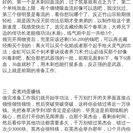
好的。第一个是木刺回血流的，过了筑基就有点乏力了。第二
个单纯加血上限，有个缠绕吸血流好像可以选吧，我没玩过。
第三个很明显是毒流的，看你想玩哪个了。反正竹山宗前期很
轻松，就是因为没天阶功法后期才变弟弟的，以制作组这个更
新速度，我感觉快出了。选完去藏经阁买个春草决，大师兄下
边的传功长老能领功法(木盾)，练气前中后一共给3个。
领完开局物资后，兜里应该还剩150-200的钱吧，可以再去藏
经阁买个别的：离火可以买个化焰或者那个起手给火灵气的功
法；金虹可以买个剑术要诀或者养刀术;竹山必须买那个好像
叫毒刺吧，配合那把武器强的一批，前期见面刺6下，每下6滴
血，36血就秒了，用木刺也能打挺多血，反正强的是武器。
以上就是前期的准备工作。
三、卖煮鸡蛋赚钱
做完准备工作我们就开始学功法，千万别打开闭关界面直接点
领悟领悟领悟，然后突破突破突破，这样你会错过将近一万块
钱。先把春草决学到3阶肯定是必须的，毕竟这是前期续航的
核心，然后打开你的见闻界面，点那个英杰会，看剩余时间，
然后看你学其他功法都需要多久，千万别错过英杰会，错过一
次少3000块。英杰会很特殊，在英杰会举办那年，12个月内你