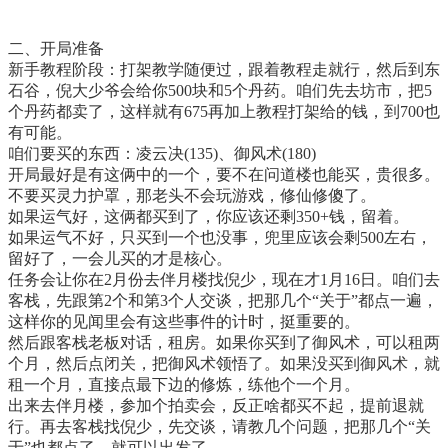
二、开局准备
新手教程阶段：打架教学随便过，跟着教程走就行，然后到东
石谷，倪大少爷会给你500块和5个丹药。咱们先去坊市，把5
个丹药都卖了，这样就有675再加上教程打架给的钱，到700也
有可能。
咱们要买的东西：凌云决(135)、御风术(180)
开局最好是有这俩中的一个，要不在问道楼也能买，贵很多。
不要买灵力护罩，那老头不会玩游戏，修仙修傻了。
如果运气好，这俩都买到了，你应该还剩350+钱，留着。
如果运气不好，只买到一个也没事，兜里应该会剩500左右，
留好了，一会儿买的才是核心。
任务会让你在2月份去伴月楼找倪少，现在才1月16日。咱们去
客栈，先跟第2个和第3个人交谈，把那几个“关于”都点一遍，
这样你的见闻里会有这些事件的计时，挺重要的。
然后跟客栈老板对话，租房。如果你买到了御风术，可以租两
个月，然后点闭关，把御风术领悟了。如果没买到御风术，就
租一个月，直接点最下边的修炼，练他个一个月。
出来去伴月楼，参加个拍卖会，反正啥都买不起，提前退就
行。再去客栈找倪少，先交谈，请教几个问题，把那几个“关
于”也都点了，就可以出发了。