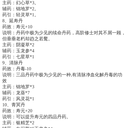
主药：幻心草*3。
辅药：锦地罗*2。
药引：轻灵草*1。
8、延寿丹
药效：寿元+10
说明：丹药中极为少见的续命丹药，高阶修士对其不屑一顾，
但垂垂老朽却趋之若鹜。
主药：阴凝草*2
辅药：玉龙参*4
药引：七星草*1
9、清脉丹
药效：丹毒-10
说明：三品丹药中极为少见的一种,有清脉净血化解丹毒的功
效
主药：锦地罗*3
辅药：龙葵*7
药引：风灵花*1
10、青冥丹
药效：寿元+20
说明：可以提升寿元的四品丹药。
主药：银精芝*2