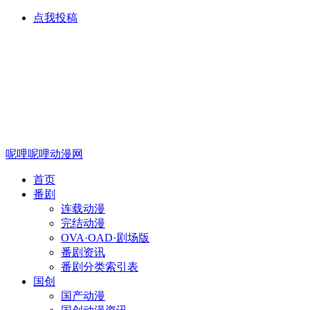
点我投稿
呢哩呢哩动漫网
首页
番剧
连载动漫
完结动漫
OVA·OAD·剧场版
番剧资讯
番剧分类索引表
国创
国产动漫