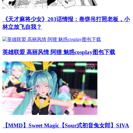
《天才麻将少女》203话情报：卷饼吊打照老板，小
林立放飞自我？
英雄联盟 高丽风情 阿狸 魅惑cosplay图包下载
【MMD】Sweet Magic【Sour式初音兔女郎】SIVA