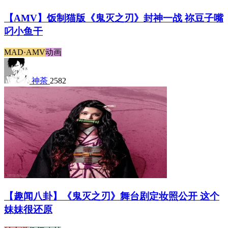
【AMV】饭制猫版《鬼灭之刃》封神一战 祢豆子嘴
叼小鱼干
MAD·AMV
动画
神荼
2582
【趣闻八卦】《鬼灭之刃》舞台剧定妆照公开 这个
妹妹很还原