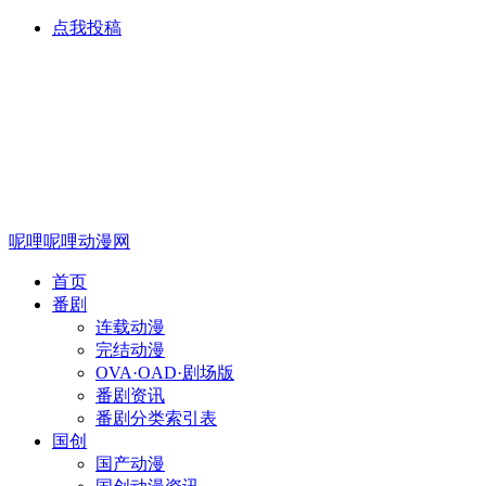
点我投稿
呢哩呢哩动漫网
首页
番剧
连载动漫
完结动漫
OVA·OAD·剧场版
番剧资讯
番剧分类索引表
国创
国产动漫