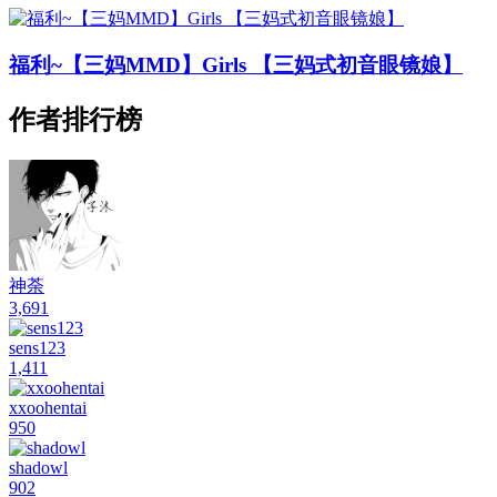
福利~【三妈MMD】Girls 【三妈式初音眼镜娘】
作者排行榜
神荼
3,691
sens123
1,411
xxoohentai
950
shadowl
902