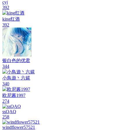
cyj
392
king红酒
392
银白色的优君
344
小鳥遊丶六婲
340
欧尼酱1997
274
ssQAQ
258
windflower57521