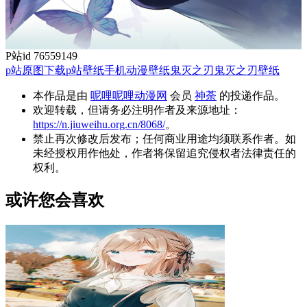
P站id 76559149
p站原图下载
p站壁纸
手机动漫壁纸
鬼灭之刃
鬼灭之刃壁纸
本作品是由
呢哩呢哩动漫网
会员
神荼
的投递作品。
欢迎转载，但请务必注明作者及来源地址：
https://n.jiuweihu.org.cn/8068/
。
禁止再次修改后发布；任何商业用途均须联系作者。如
未经授权用作他处，作者将保留追究侵权者法律责任的
权利。
或许您会喜欢