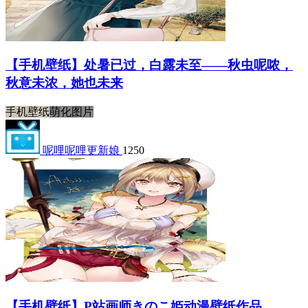
【手机壁纸】处暑已过，白露未至——秋虫呢哝，
秋意未浓，她也未来
手机壁纸
萌化图片
呢哩呢哩更新娘
1250
【手机壁纸】P站画师きのこ姫动漫壁纸作品