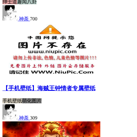
绅士道
趣闻八卦
神荼
700
【手机壁纸】海贼王钟情者专属壁纸
手机壁纸
萌化图片
神荼
309