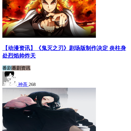
【动漫资讯】《鬼灭之刃》剧场版制作决定 炎柱身
处烈焰帅炸天
番剧
番剧资讯
神荼
268