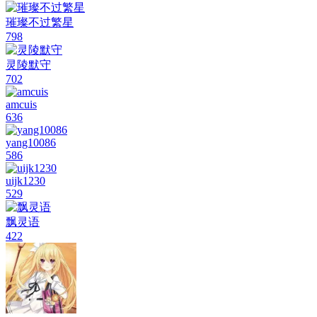
璀璨不过繁星
798
灵陵默守
702
amcuis
636
yang10086
586
uijk1230
529
飘灵语
422